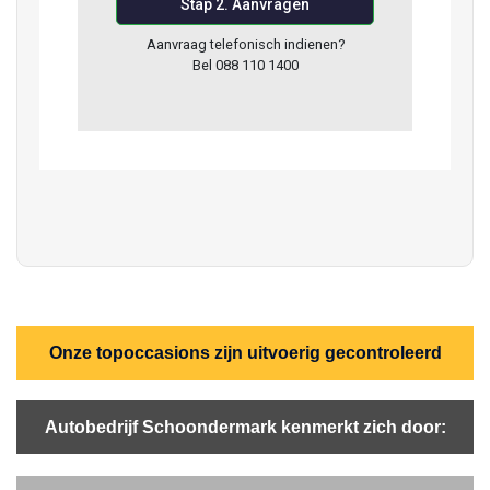
Onze topoccasions zijn uitvoerig gecontroleerd
Autobedrijf Schoondermark kenmerkt zich door: