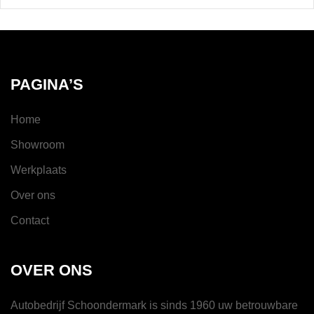
PAGINA’S
Home
Showroom
Werkplaats
Over ons
Contact
OVER ONS
Autobedrijf Schoondermark is sinds 1960 uw betrouwbare