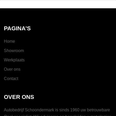
PAGINA’S
Home
Showroom
Werkplaats
Over ons
Contact
OVER ONS
Autobedrijf Schoondermark is sinds 1960 uw betrouwbare