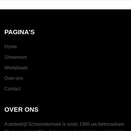
PAGINA’S
Home
Showroom
Werkplaats
Over ons
Contact
OVER ONS
Autobedrijf Schoondermark is sinds 1960 uw betrouwbare