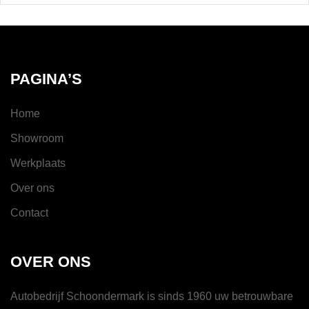
PAGINA’S
Home
Showroom
Werkplaats
Over ons
Contact
OVER ONS
Autobedrijf Schoondermark is sinds 1960 uw betrouwbare