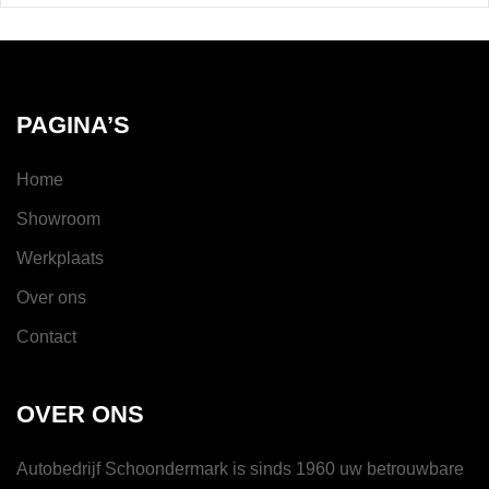
PAGINA’S
Home
Showroom
Werkplaats
Over ons
Contact
OVER ONS
Autobedrijf Schoondermark is sinds 1960 uw betrouwbare