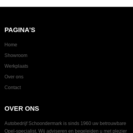
PAGINA’S
Home
Showroom
Werkplaats
Over ons
Contact
OVER ONS
Autobedrijf Schoondermark is sinds 1960 uw betrouwbare
Opel-specialist. Wij adviseren en begeleiden u met plezier