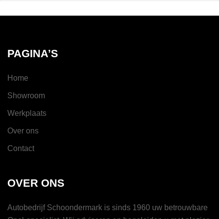
PAGINA’S
Home
Showroom
Werkplaats
Over ons
Contact
OVER ONS
Autobedrijf Schoondermark is sinds 1960 uw betrouwbare